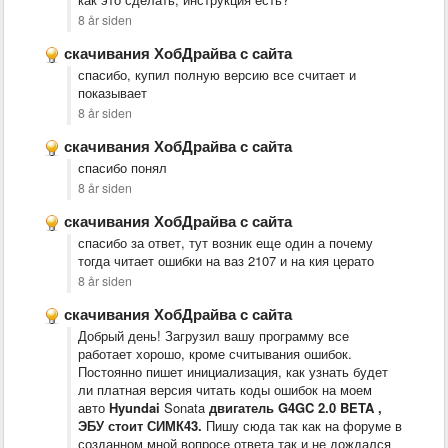
8 år siden
скачивания ХобДрайва с сайта
спасибо, купил полную версию все считает и
показывает
8 år siden
скачивания ХобДрайва с сайта
спасибо понял
8 år siden
скачивания ХобДрайва с сайта
спасибо за ответ, тут возник еще один а почему
тогда читает ошибки на ваз 2107 и на кия церато
8 år siden
скачивания ХобДрайва с сайта
Добрый день! Загрузил вашу программу все
работает хорошо, кроме считывания ошибок.
Постоянно пишет инициализация, как узнать будет
ли платная версия читать коды ошибок на моем
авто
Hyundai
Sonata
двигатель G4GC
2.0
BETA ,
ЭБУ стоит СИМК43.
Пишу сюда так как на форуме в
созданном мной вопросе ответа так и не дождался