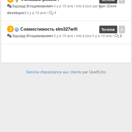
Эдуард Владимирович
il y a 10 ans
•
mis à jour par
Igor (Core
developer)
il y a 10 ans
•
1
Совместимость elm327wifi
Terminé
0
Эдуард Владимирович
il y a 10 ans
•
mis à jour
il y a 10 ans
•
2
Service d'assistance aux clients
par UserEcho