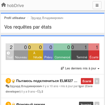
hobDrive
Profil utilisateur
Эдуард Владимирович
Vos requêtes par états
2
0
0
0
0
0
0
1
1
À
Tout
Nouveau
l'étude
Prévu
Commencé
Terminé
Écarté
Les derniers mis à jour
Пытаюсь подключиться ELM327 WI FI выдает ошибку "Port not selected"
Écarté
0
Эдуард Владимирович
il y a 10 ans
•
mis à jour par
Igor (Core
developer)
il y a 9 ans
•
2
Фоновый режим .
Terminé
0