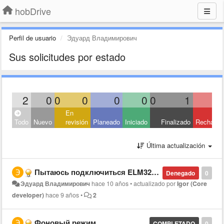
hobDrive
Perfil de usuario
Эдуард Владимирович
Sus solicitudes por estado
2
0
0
0
0
0
0
1
En
Todo
Nuevo
revisión
Planeado
Iniciado
Finalizado
Rechaza
Última actualización
Пытаюсь подключиться ELM327 WI FI выдает ошибку "Port not selected"
Denegado
0
Эдуард Владимирович
hace 10 años
•
actualizado por
Igor (Core
developer)
hace 9 años
•
2
Фоновый режим .
COMPLETADO
0