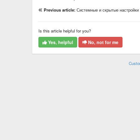
Previous article:
Системные и скрытые настройки
Is this article helpful for you?
Yes, helpful
No, not for me
Custo