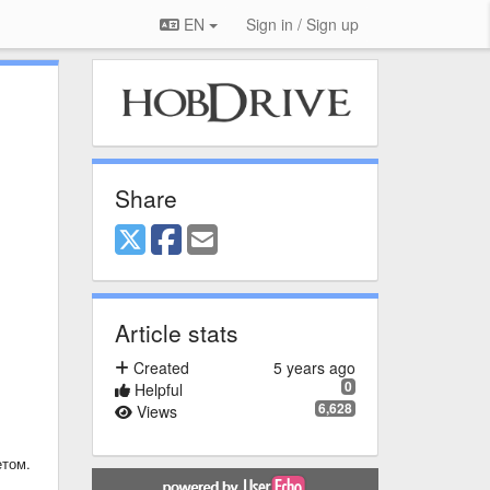
EN
Sign in / Sign up
Share
Article stats
Created
5 years ago
0
Helpful
6,628
Views
етом.