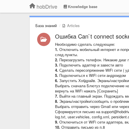
hobDrive
Knowledge base
База знаний
Articles
Ошибка Can`t connect socke
Необходимо сделать следующее:
1.
Отключить мобильный интернет и попро
след.пункты.
2.
Перезагрузить телефон. Никакие диаг 
3.
Подключить адаптер и завести авто
4.
Сделать пересопряжение WiFi сети ( уд
5.
Подключиться к WiFi сети андроидом
6.
Запустить Хобдрайв. Экраны\настройки
Выбрать сначала Блютуз подключение на
вернуть на WiFi нажать [Сохранить]
7.
Выйти на главный экран. Подождать м
8.
Экраны\настройки\сообщить о проблем
Выбрать отправить через Gmail или через
Сформируется письмо на support@hobdri
log.txt, user.vehicles, config.xml, persident.
9.
Отключиться от WiFi сети адаптера, вк
10.
Отправить письмо из п.8