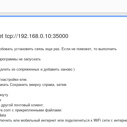
t tcp://192.168.0.10:35000
бовать установить связь еще раз. Если не поможет, то выполнить
программы не запускать
алить из сопряженных и добавить заново )
\настройки елм.
жать Сохранить вверху справа, затем
инуту
е
 другой почтовый клиент.
ve.com с прикрепленными файлами:
data
лючить или мобильный интернет или подключиться к WiFi сети с интерн