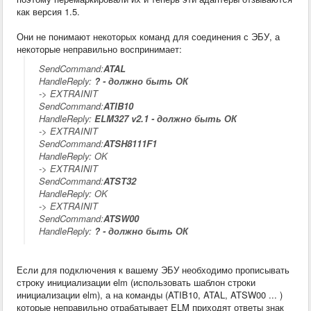
как версия 1.5.
Они не понимают некоторых команд для соединения с ЭБУ, а
некоторые неправильно воспринимает:
SendCommand:
ATAL
HandleReply:
? - должно быть ОК
-> EXTRAINIT
SendCommand:
ATIB10
HandleReply:
ELM327 v2.1 - должно быть ОК
-> EXTRAINIT
SendCommand:
ATSH8111F1
HandleReply: OK
-> EXTRAINIT
SendCommand:
ATST32
HandleReply: OK
-> EXTRAINIT
SendCommand:
ATSW00
HandleReply:
? - должно быть ОК
Если для подключения к вашему ЭБУ необходимо прописывать
строку инициализации elm (использовать шаблон строки
инициализации elm), а на команды (ATIB10, ATAL, ATSW00 ... )
которые неправильно отрабатывает ELM приходят ответы знак