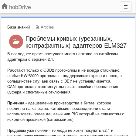
hobDrive
База знаний
Articles
Проблемы кривых (урезанных,
контрафактных) адаптеров ELM327
В последнее время поступает много негатива по китайским
адаптерам с версией 2.1.
Работают только с OBD2 протоколом и не всегда стабильно,
любые KWP2000 протоколы - поддерживают криво и плохо, в
большинстве случаев связь с ЭБУ не устанавливается.
CAN протоколы тоже могут вызывать ошибки переполнения
буфера и спонтанные отключения.
Причина -
удешевление производства в Китае, которое
повлияло на качество. Китайские производители стали
использовать более дешевый чип PIC который не совместим с
исходной прошивкой (китайской же).
Продавцы уже поняли что люди не хотят покупать v2.1 и
поэтому перемаркировали их и теперь эти адаптеры отзываются