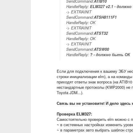
SendCommand:
ATIB10
HandleReply:
ELM327 v2.1 - должно
-> EXTRAINIT
SendCommand:
ATSH8111F1
HandleReply: OK
-> EXTRAINIT
SendCommand:
ATST32
HandleReply: OK
-> EXTRAINIT
SendCommand:
ATSW00
HandleReply:
? - должно быть ОК
Если для подключения к вашему ЭБУ нео
строки инициализации elm), а на команды
приходят ответы знак вопроса (на ATIB10 
нестандартные протоколы (KWP2000) не п
Toyota JDM...).
Связь вы не установите! И дело здесь
Проверка ELM327:
Самостоятельно проверить elm можно с 
~ в системных настройках изменить уровен
~ в параметрах авто выбрать шаблон стр