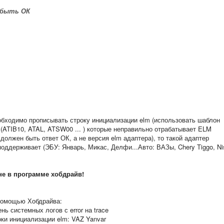
 быть ОК
бходимо прописывать строку инициализации elm (использовать шаблон
 (ATIB10, ATAL, ATSW00 ... ) которые неправильно отрабатывает ELM
должен быть ответ ОК, а не версия elm адаптера), то такой адаптер
оддерживает (ЭБУ: Январь, Микас, Делфи...Авто: ВАЗы, Chery Tiggo, Ni
 не в программе хобдрайв!
помощью Хобдрайва:
ь системных логов с error на trace
оки инициализации elm: VAZ Yanvar