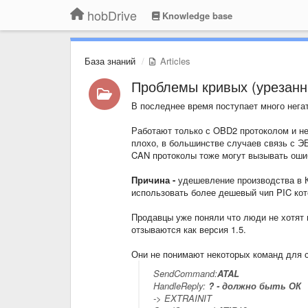
hobDrive
Knowledge base
База знаний
Articles
Проблемы кривых (урезанн
В последнее время поступает много негат
Работают только с OBD2 протоколом и н
плохо, в большинстве случаев связь с Э
CAN протоколы тоже могут вызывать оши
Причина -
удешевление производства в К
использовать более дешевый чип PIC кот
Продавцы уже поняли что люди не хотят 
отзываются как версия 1.5.
Они не понимают некоторых команд для с
SendCommand:
ATAL
HandleReply:
? - должно быть ОК
-> EXTRAINIT