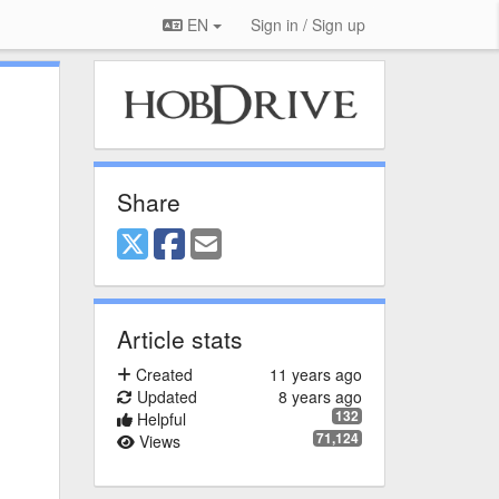
EN
Sign in / Sign up
Share
Article stats
Created
11 years ago
Updated
8 years ago
132
Helpful
71,124
Views