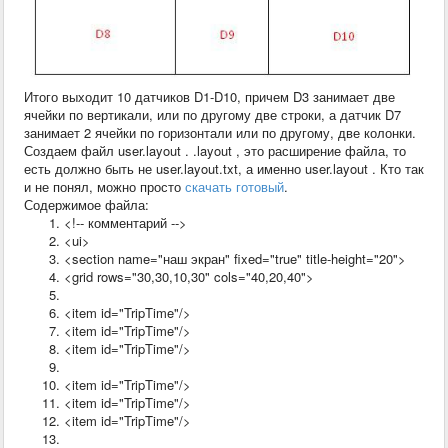
Итого выходит 10 датчиков D1-D10, причем D3 занимает две
ячейки по вертикали, или по другому две строки, а датчик D7
занимает 2 ячейки по горизонтали или по другому, две колонки.
Создаем файл user.layout . .layout , это расширение файла, то
есть должно быть не user.layout.txt, а именно user.layout . Кто так
и не понял, можно просто
скачать готовый
.
Содержимое файла:
<!-- комментарий -->
<ui>
<section name="наш экран" fixed="true" title-height="20">
<grid rows="30,30,10,30" cols="40,20,40">
<item id="TripTime"/>
<item id="TripTime"/>
<item id="TripTime"/>
<item id="TripTime"/>
<item id="TripTime"/>
<item id="TripTime"/>