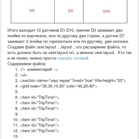
Итого выходит 10 датчиков D1-D10, причем D3 занимает две
ячейки по вертикали, или по другому две строки, а датчик D7
занимает 2 ячейки по горизонтали или по другому, две колонки.
Создаем файл user.layout . .layout , это расширение файла, то
есть должно быть не user.layout.txt, а именно user.layout . Кто так
и не понял, можно просто
скачать готовый
.
Содержимое файла:
<!-- комментарий -->
<ui>
<section name="наш экран" fixed="true" title-height="20">
<grid rows="30,30,10,30" cols="40,20,40">
<item id="TripTime"/>
<item id="TripTime"/>
<item id="TripTime"/>
<item id="TripTime"/>
<item id="TripTime"/>
<item id="TripTime"/>