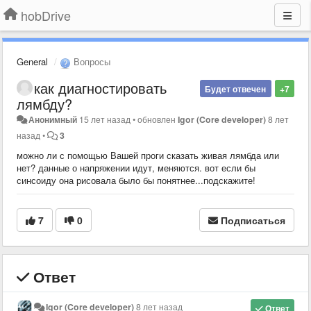
hobDrive
General
Вопросы
как диагностировать
Будет отвечен
+7
лямбду?
Анонимный
15 лет назад
•
обновлен
Igor (Core developer)
8 лет
назад
•
3
можно ли с помощью Вашей проги сказать живая лямбда или
нет? данные о напряжении идут, меняются. вот если бы
синсоиду она рисовала было бы понятнее...подскажите!
7
0
Подписаться
Ответ
Igor (Core developer)
8 лет назад
Ответ