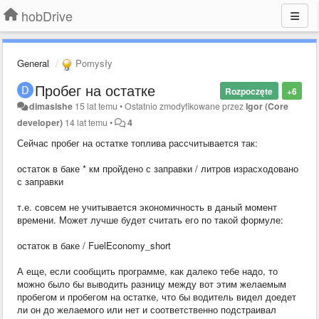
hobDrive
General
Pomysły
Пробег на остатке
Rozpoczęte
+6
dimasishe
15 lat temu
•
Ostatnio zmodyfikowane przez
Igor (Core
developer)
14 lat temu
•
4
Сейчас пробег на остатке топлива рассчитывается так:
остаток в баке * км пройдено с заправки / литров израсходовано
с заправки
т.е. совсем не учитывается экономичность в даный момент
времени. Может лучше будет считать его по такой формуле:
остаток в баке / FuelEconomy_short
А еще, если сообщить программе, как далеко тебе надо, то
можно было бы выводить разницу между вот этим желаемым
пробегом и пробегом на остатке, что бы водитель видел доедет
ли он до желаемого или нет и соответственно подстраивал