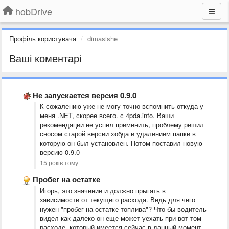
hobDrive
Профіль користувача
dimasishe
Ваші коментарі
Не запускается версия 0.9.0
К сожалению уже не могу точно вспомнить откуда у
меня .NET, скорее всего. с 4pda.info. Ваши
рекомендации не успел применить, проблему решил
сносом старой версии хобда и удалением папки в
которую он был установлен. Потом поставил новую
версию 0.9.0
15 років тому
Пробег на остатке
Игорь, это значение и должно прыгать в
зависимости от текущего расхода. Ведь для чего
нужен "пробег на остатке топлива"? Что бы водитель
видел как далеко он еще может уехать при вот том
расходе, который имеется сейчас в данный момент