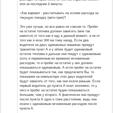
или за последние 2 минуты.
>Как вариант - рассчитывать на основе расхода за
текущую поездку (авто-трип)?
Это уже лучше, но все равно не совсем то. Пробег
на остатке топлива должен зависеть (мне так
кажется) от того как я еду в данный момент, а не от
того как я ехал 300 км тому назад. Если два
водителя на двух одинаковых машинах проедут
транзитом пункт А и у обоих будет одинаковый
остаток топлива и дальше они поедут с одинаковым
(хоть и переменным во времени) мгновенным
расходом, то и пробег на остатке у них должен
показываться одинаковым. А если пробег на остатке
будет показываться так, как предлагаете Вы, то
показания на компьютере этих двух водителей
будут зависить от того, как они ехали раньше. Если
первый водитель до пункта А ехал экономно, то у
него и пробег на остатке буден показываться
большим, чем у второго. А фактически они проедут
после пункта А одно и тоже расстояние, ведь они
ехали с одинаковым мгновенным расходом после
пункта А.