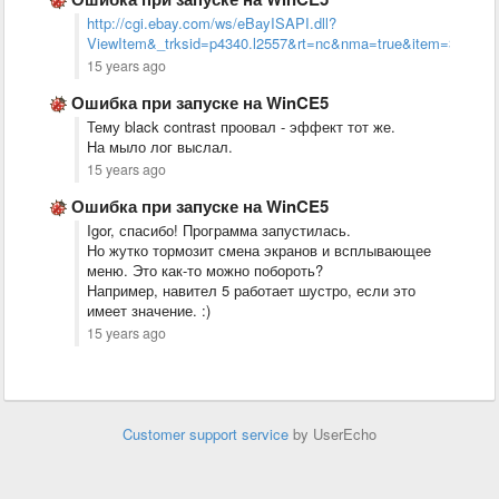
http://cgi.ebay.com/ws/eBayISAPI.dll?
ViewItem&_trksid=p4340.l2557&rt=nc&nma=true&item=3
15 years ago
Ошибка при запуске на WinCE5
Тему black contrast проовал - эффект тот же.
На мыло лог выслал.
15 years ago
Ошибка при запуске на WinCE5
Igor, спасибо! Программа запустилась.
Но жутко тормозит смена экранов и всплывающее
меню. Это как-то можно побороть?
Например, навител 5 работает шустро, если это
имеет значение. :)
15 years ago
Customer support service
by UserEcho