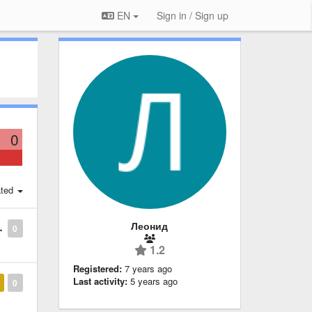
EN
Sign in / Sign up
0
ted
Леонид
0
1.2
Registered:
7 years ago
Last activity:
5 years ago
0