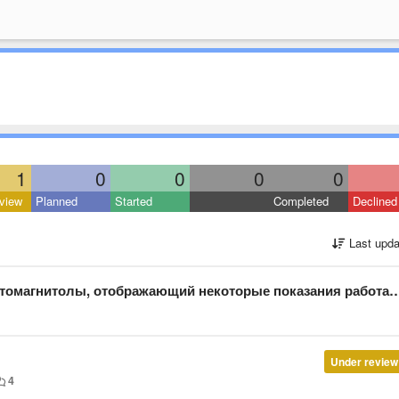
1
0
0
0
0
view
Planned
Started
Completed
Declined
Last upda
толы, отображающий некоторые показания работающего в фоне Хобдрайв?
Under review
4