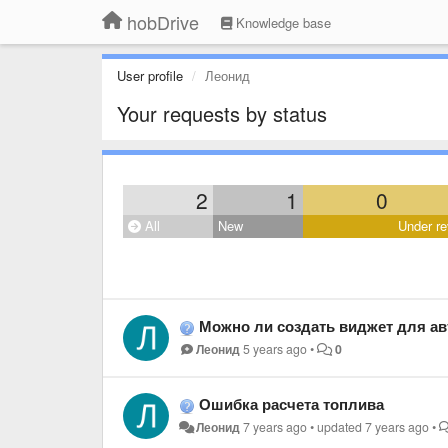
hobDrive
Knowledge base
User profile
Леонид
Your requests by status
2
1
0
All
New
Under re
Можно ли создать виджет для автомагни
Леонид
5 years ago
•
0
Ошибка расчета топлива
Леонид
7 years ago
•
updated
7 years ago
•