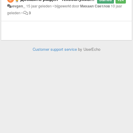
evgen_
15 jaar geleden
•
bijgewerkt door
Михаил Светлов
10 jaar
geleden
•
3
Customer support service
by UserEcho