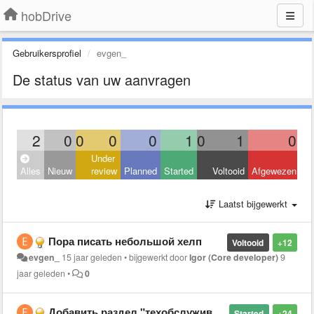
hobDrive
Gebruikersprofiel
evgen_
De status van uw aanvragen
2
0
0
0
0
1
0
1
0
Under
Alles
Nieuw
review
Planned
Started
Voltooid
Afgewezen
Laatst bijgewerkt
Пора писать небольшой хелп
Voltooid
+12
evgen_
15 jaar geleden
•
bijgewerkt door
Igor (Core developer)
9
jaar geleden
•
0
Добавить раздел "техобслуживание"
Started
+24