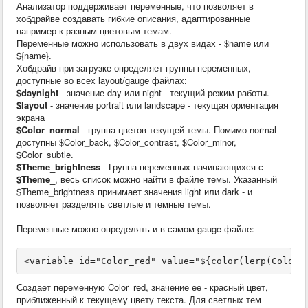
Анализатор поддерживает переменные, что позволяет в
хобдрайве создавать гибкие описания, адаптированные
например к разным цветовым темам.
Переменные можно использовать в двух видах - $name или
${name}.
Хобдрайв при загрузке определяет группы переменных,
доступные во всех layout/gauge файлах:
$daynight
- значение day или night - текущий режим работы.
$layout
- значение portrait или landscape - текущая ориентация
экрана
$Color_normal
- группа цветов текущей темы. Помимо normal
доступны $Color_back, $Color_contrast, $Color_minor,
$Color_subtle.
$Theme_brightness
- Группа переменных начинающихся с
$Theme_
, весь список можно найти в файле темы. Указанный
$Theme_brightness принимает значения light или dark - и
позволяет разделять светлые и темные темы.
Переменные можно определять и в самом gauge файле:
Создает переменную Color_red, значение ее - красный цвет,
приближенный к текущему цвету текста. Для светлых тем