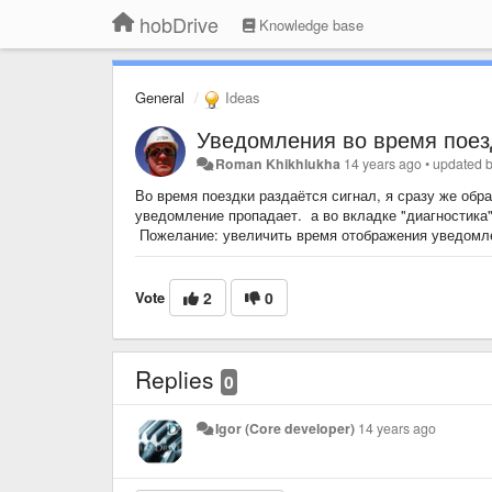
hobDrive
Knowledge base
General
Ideas
Уведомления во время поез
Roman Khikhlukha
14 years ago
•
updated 
Во время поездки раздаётся сигнал, я сразу же обр
уведомление пропадает. а во вкладке "диагностика"
Пожелание: увеличить время отображения уведомле
Vote
2
0
Replies
0
Igor (Core developer)
14 years ago