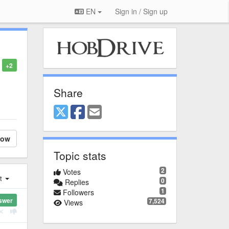
EN
Sign in / Sign up
+2
Share
low
Topic stats
2
Votes
st
0
Replies
1
Followers
swer
7,524
Views