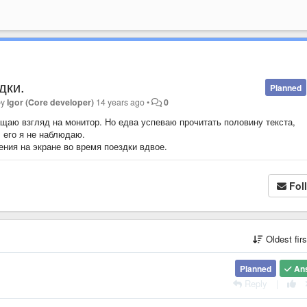
дки.
Planned
by
Igor (Core developer)
14 years ago
•
0
ащаю взгляд на монитор. Но едва успеваю прочитать половину текста,
 его я не наблюдаю.
ния на экране во время поездки вдвое.
Fol
Oldest fir
Planned
An
Reply
|