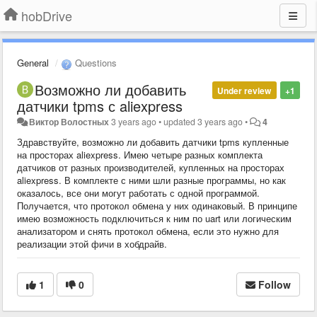
hobDrive
General
Questions
Возможно ли добавить
Under review
+1
датчики tpms с aliexpress
Виктор Волостных
3 years ago
•
updated
3 years ago
•
4
Здравствуйте, возможно ли добавить датчики tpms купленные
на просторах aliexpress. Имею четыре разных комплекта
датчиков от разных производителей, купленных на просторах
aliexpress. В комплекте с ними шли разные программы, но как
оказалось, все они могут работать с одной программой.
Получается, что протокол обмена у них одинаковый. В принципе
имею возможность подключиться к ним по uart или логическим
анализатором и снять протокол обмена, если это нужно для
реализации этой фичи в хобдрайв.
1
0
Follow