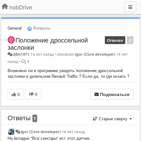
hobDrive
General
Вопросы
Положение дроссельной
Отвечен
0
заслонки
djim1971
14 лет назад
•
обновлен
Igor (Core developer)
14 лет
назад
•
1
Возможно ли в программе увидеть положение дроссельной
заслонки в дизельном Renault Traffic ? Если да, то где искать ?
0
0
Подписаться
Ответы
1
Старые сверху
Igor (Core developer)
14 лет назад
На вкладке "Все сенсоры" ест этот датчик.