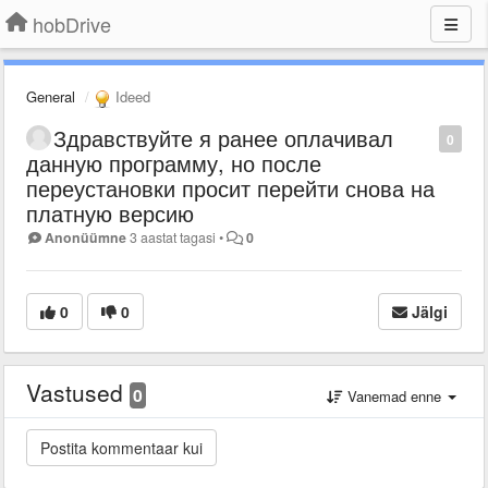
hobDrive
General
Ideed
Здравствуйте я ранее оплачивал
0
данную программу, но после
переустановки просит перейти снова на
платную версию
Anonüümne
3 aastat tagasi
•
0
0
0
Jälgi
Vastused
0
Vanemad enne