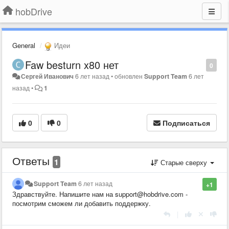
hobDrive
General
Идеи
Faw besturn x80 нет
0
Сергей Иванович
6 лет назад
•
обновлен
Support Team
6 лет
назад
•
1
0
0
Подписаться
Ответы
1
Старые сверху
Support Team
6 лет назад
+1
Здравствуйте. Напишите нам на support@hobdrive.com -
посмотрим сможем ли добавить поддержку.
|