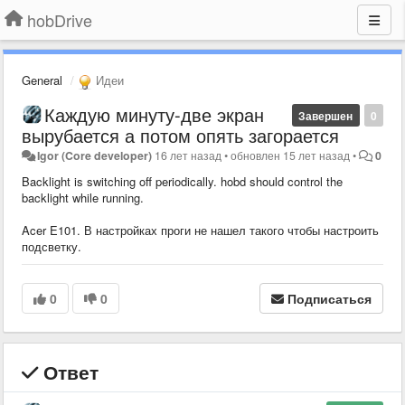
hobDrive
General
Идеи
Каждую минуту-две экран
Завершен
0
вырубается а потом опять загорается
Igor (Core developer)
16 лет назад
•
обновлен
15 лет назад
•
0
Backlight is switching off periodically. hobd should control the
backlight while running.
Acer E101. В настройках проги не нашел такого чтобы настроить
подсветку.
0
0
Подписаться
Ответ