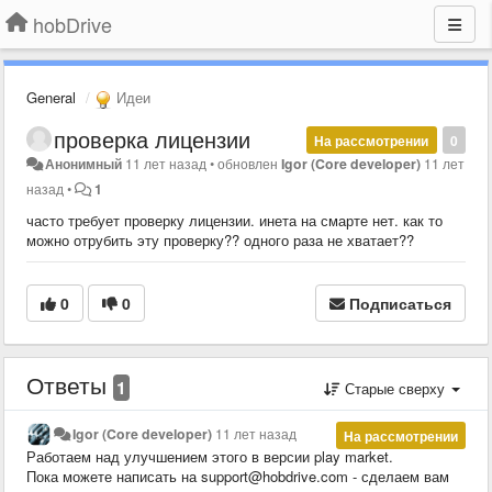
hobDrive
General
Идеи
проверка лицензии
На рассмотрении
0
Анонимный
11 лет назад
•
обновлен
Igor (Core developer)
11 лет
назад
•
1
часто требует проверку лицензии. инета на смарте нет. как то
можно отрубить эту проверку?? одного раза не хватает??
0
0
Подписаться
Ответы
1
Старые сверху
Igor (Core developer)
11 лет назад
На рассмотрении
Работаем над улучшением этого в версии play market.
Пока можете написать на support@hobdrive.com - сделаем вам