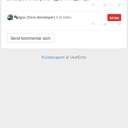
|
Igor (Core developer)
9 år siden
Afvist
|
Kundesupport
af UserEcho