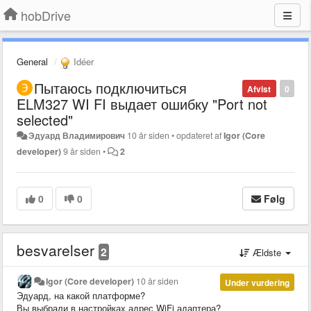
hobDrive
General
Idéer
Пытаюсь подключиться
Afvist
0
ELM327 WI FI выдает ошибку "Port not
selected"
Эдуард Владимирович
10 år siden
•
opdateret af
Igor (Core
developer)
9 år siden
•
2
0
0
Følg
besvarelser
2
Ældste
Igor (Core developer)
10 år siden
Under vurdering
Эдуард, на какой платформе?
Вы выбрали в настройках адрес WiFi адаптера?