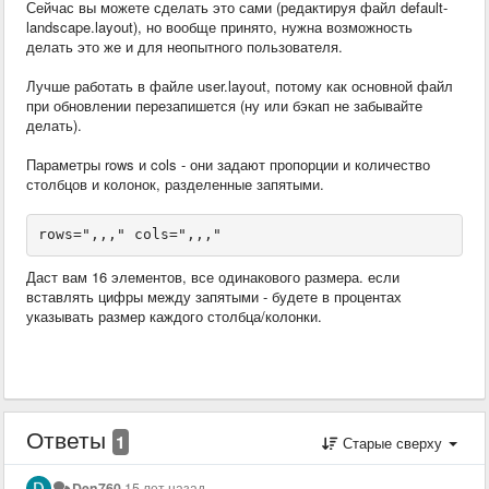
Сейчас вы можете сделать это сами (редактируя файл default-
landscape.layout), но вообще принято, нужна возможность
делать это же и для неопытного пользователя.
Лучше работать в файле user.layout, потому как основной файл
при обновлении перезапишется (ну или бэкап не забывайте
делать).
Параметры rows и cols - они задают пропорции и количество
столбцов и колонок, разделенные запятыми.
rows=",,," cols=",,," 
Даст вам 16 элементов, все одинакового размера. если
вставлять цифры между запятыми - будете в процентах
указывать размер каждого столбца/колонки.
Ответы
1
Старые сверху
Den760
15 лет назад