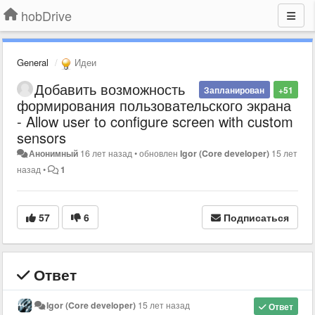
hobDrive
General
Идеи
Добавить возможность
Запланирован
+51
формирования пользовательского экрана
- Allow user to configure screen with custom
sensors
Анонимный
16 лет назад
•
обновлен
Igor (Core developer)
15 лет
назад
•
1
57
6
Подписаться
Ответ
Igor (Core developer)
15 лет назад
Ответ