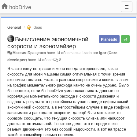
hobDrive
General
Ideas
Вычисление экономичной
Planeado
+4
скорости и экономайзер
Максим Бращенко
hace 14 años
•
actualizado por
Igor (Core
developer)
hace 14 años
•
2
Я часто езжу по трассе и меня всегда интересовало, какая
скорость для моей машины самая оптимальная с точки зрения
экономии топлива. Ехать с разными скоростями и косить глазом
на график моментального расхода как-то не очень удобно. Было
бы неплохо, если бы hobDrive умел накапливать данные по
корреляции моментального расхода и скорости движения и
выдавать результат в простейшем случае в ввиде цифры самой
экономичной скорости, а в непростейшем случае в виде графика
зависимости расхода от скорости, да ещё бы и мог каким-то
образом сообщать, что текущая скорость близка или наоборот
далека от оптимальной. Понятное дело, что в городе с его
рваным движением это без особой надобности, а вот на трассе
такой экономайзер весьма полезен.