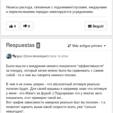
Нюансы расхода, связанные с подъемами/спусками, кикдаунами
и переключениями передач нивелируются усреднением.
4
0
Seguir
Respuestas
2
Más antiguo primero
Igor (Core developer)
hace 14 años
Были мысли о внедрении некоего показателя "эффективности"
за поездку, который затем можно было бы сравнивать с самим
собой - то о чем вы говорите немного похоже.
В чем я не очень уверен - что абсолютный оптимум реально
полезен будет. Для своей машины я например знаю что оптимум
у меня - это 60км/ч за фурой ;) Подозреваю что у многих авто
показатель этот примерно такой же..
Вот график зависимости наверное реально был бы полезен - т.к.
позволит оценить выше какой скорости ехать уже "сильно
невыгодно".