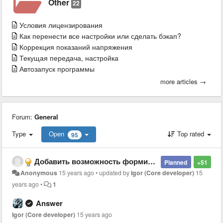
Other
22
Условия лицензирования
Как перенести все настройки или сделать бэкап?
Коррекция показаний напряжения
Текущая передача, настройка
Автозапуск программы
more articles →
Forum:
General
Type
Open
Top rated
95
Добавить возможность формирования пользовательского экрана - Allow user to configure screen with custom sensors
Planned
+51
Anonymous
15 years ago
•
updated by
Igor (Core developer)
15
years ago
•
1
Answer
Igor (Core developer)
15 years ago